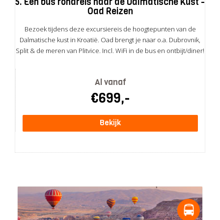
5. Een bus rondreis naar de Dalmatische Kust -
Oad Reizen
Bezoek tijdens deze excursiereis de hoogtepunten van de
Dalmatische kust in Kroatië. Oad brengt je naar o.a. Dubrovnik,
Split & de meren van Plitvice. Incl. WiFi in de bus en ontbijt/diner!
Al vanaf
€699,-
Bekijk