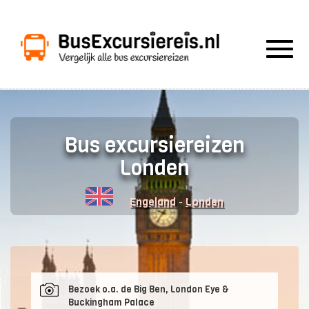
Togg
navig
Bus excursiereizen
Londen
-
Engeland
Londen
Bezoek o.a. de Big Ben, London Eye &
Buckingham Palace