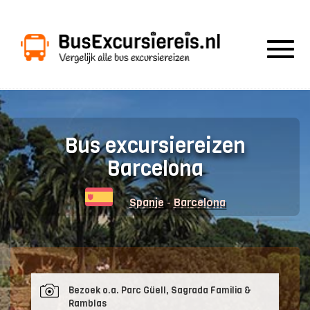
Togg
navig
Bus excursiereizen
Barcelona
-
Spanje
Barcelona
Bezoek o.a. Parc Güell, Sagrada Familia &
Ramblas