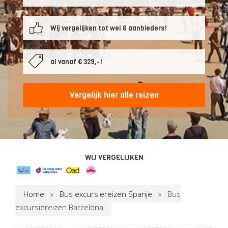
Wij vergelijken tot wel 6 aanbieders!
al vanaf € 329,-!
Vergelijk hier alle reizen
WIJ VERGELIJKEN
Home
»
Bus excursiereizen Spanje
»
Bus
excursiereizen Barcelona